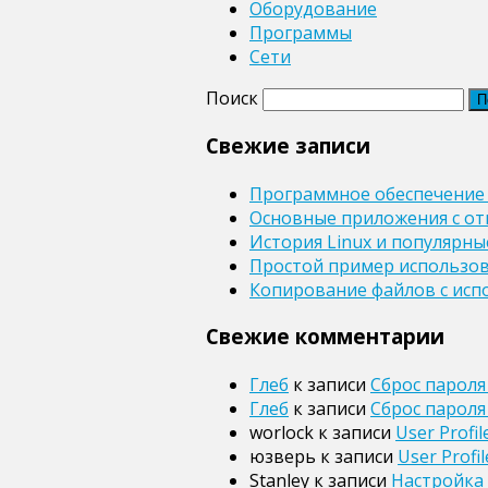
Оборудование
Программы
Сети
Поиск
Свежие записи
Программное обеспечение
Основные приложения с от
История Linux и популярн
Простой пример использова
Копирование файлов с исп
Свежие комментарии
Глеб
к записи
Сброс пароля
Глеб
к записи
Сброс пароля
worlock
к записи
User Profi
юзверь
к записи
User Prof
Stanley
к записи
Настройка 