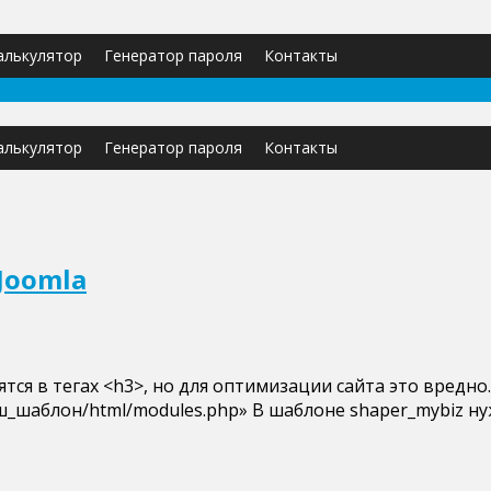
калькулятор
Генератор пароля
Контакты
калькулятор
Генератор пароля
Контакты
Joomla
тся в тегах <h3>, но для оптимизации сайта это вредно
ш_шаблон/html/modules.php» В шаблоне shaper_mybiz ну