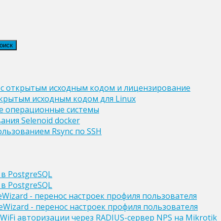
 с открытым исходным кодом и лицензирование
крытым исходным кодом для Linux
ые операционные системы
ния Selenoid docker
ользованием Rsync по SSH
 в PostgreSQL
 в PostgreSQL
leWizard - перенос настроек профиля пользователя
ileWizard - перенос настроек профиля пользователя
WiFi авторизации через RADIUS-сервер NPS на Mikrotik