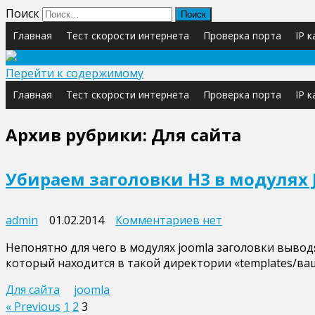
Поиск
Главная
Тест скорости интернета
Проверка порта
IP 
Перейти к содержимому
Главная
Тест скорости интернета
Проверка порта
IP 
Архив рубрики:
Для сайта
Убираем заголовки H3 в модулях 
к
admin
01.02.2014
Комментариев
нет
записи
Непонятно для чего в модулях joomla заголовки выводя
Убираем
который находится в такой директории «templates/ва
заголовки
H3
Для сайта
joomla
в
Пагинация
« Previous
1
2
3
модулях