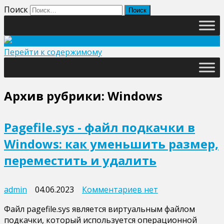
Поиск
Перейти к содержимому
Архив рубрики:
Windows
Pagefile.sys - файл подкачки в
Windows: как уменьшить размер,
переместить и удалить
к
admin
04.06.2023
Комментариев
нет
записи
Файл pagefile.sys является виртуальным файлом
Pagefile.sys
подкачки, который используется операционной
-