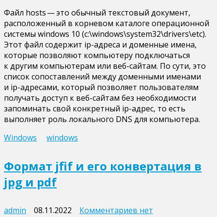
записи
Файл hosts — это обычный текстовый документ,
Пошаговое
расположенный в корневом каталоге операционной
руководство
системы windows 10 (c:\windows\system32\drivers\etc).
по настройке
Этот файл содержит ip-адреса и доменные имена,
файла
которые позволяют компьютеру подключаться
hosts
к другим компьютерам или веб-сайтам. По сути, это
в Windows
список сопоставлений между доменными именами
10
и ip-адресами, который позволяет пользователям
получать доступ к веб-сайтам без необходимости
запоминать свой конкретный ip-адрес, то есть
выполняет роль локального DNS для компьютера.
Windows
windows
Формат jfif и его конвертация в
jpg и pdf
к
admin
08.11.2022
Комментариев
нет