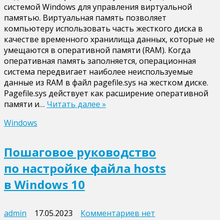
системой Windows для управления виртуальной
файл
памятью. Виртуальная память позволяет
подкачки
компьютеру использовать часть жесткого диска в
в
качестве временного хранилища данных, которые не
Windows:
умещаются в оперативной памяти (RAM). Когда
как
оперативная память заполняется, операционная
уменьшить
система передвигает наиболее неиспользуемые
размер,
данные из RAM в файл pagefile.sys на жестком диске.
переместить
Pagefile.sys действует как расширение оперативной
и
памяти и…
Читать далее »
удалить
Windows
Пошаговое руководство
по настройке файла hosts
в Windows 10
к
admin
17.05.2023
Комментариев
нет