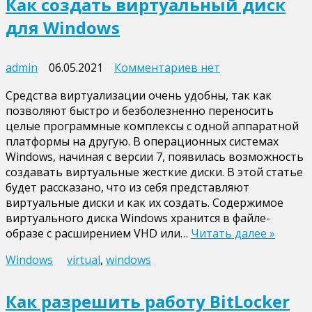
Как создать виртуальный диск
для Windows
к
admin
06.05.2021
Комментариев
нет
записи
Cредства виртуализации очень удобны, так как
Как
позволяют быстро и безболезненно переносить
создать
целые программные комплексы с одной аппаратной
виртуальный
платформы на другую. В операционных системах
диск
Windows, начиная с версии 7, появилась возможность
для
создавать виртуальные жесткие диски. В этой статье
Windows
будет рассказано, что из себя представляют
виртуальные диски и как их создать. Содержимое
виртуального диска Windows хранится в файле-
образе с расширением VHD или…
Читать далее »
Windows
virtual
,
windows
Как разрешить работу BitLocker