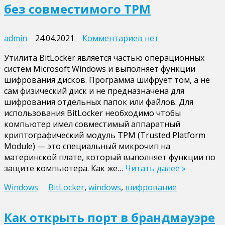
без совместимого TPM
к
admin
24.04.2021
Комментариев
нет
записи
Утилита BitLocker является частью операционных
Как
систем Microsoft Windows и выполняет функции
разрешить
шифрования дисков. Программа шифрует том, а не
работу
сам физический диск и не предназначена для
BitLocker
шифрования отдельных папок или файлов. Для
без
использования BitLocker необходимо чтобы
совместимого
компьютер имел совместимый аппаратный
TPM
криптографический модуль TPM (Trusted Platform
Module) — это специальный микрочип на
материнской плате, который выполняет функции по
защите компьютера. Как же…
Читать далее »
Windows
BitLocker
,
windows
,
шифрование
Как открыть порт в брандмауэре