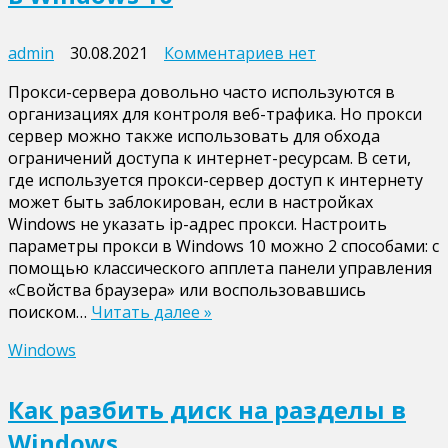
к
admin
30.08.2021
Комментариев
нет
записи
Прокси-сервера довольно часто используются в
Как
организациях для контроля веб-трафика. Но прокси
настроить
сервер можно также использовать для обхода
параметры
ограничений доступа к интернет-ресурсам. В сети,
прокси
где используется прокси-сервер доступ к интернету
в
может быть заблокирован, если в настройках
Windows
Windows не указать ip-адрес прокси. Настроить
10
параметры прокси в Windows 10 можно 2 способами: с
помощью классического апплета панели управления
«Свойства браузера» или воспользовавшись
поиском…
Читать далее »
Windows
Как разбить диск на разделы в
Windows