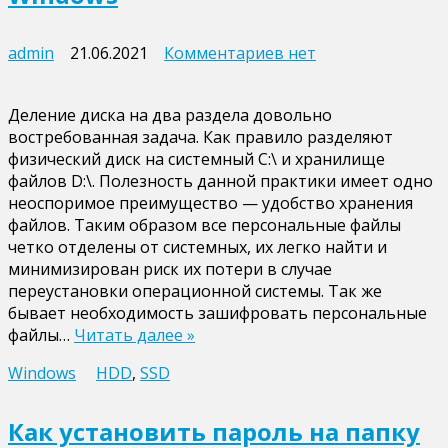
к
admin
21.06.2021
Комментариев
нет
записи
Как
Деление диска на два раздела довольно
разбить
востребованная задача. Как правило разделяют
диск
физический диск на системный C:\ и хранилище
на
файлов D:\. Полезность данной практики имеет одно
разделы
неоспоримое преимущество — удобство хранения
в
файлов. Таким образом все персональные файлы
Windows
четко отделены от системных, их легко найти и
минимизирован риск их потери в случае
переустановки операционной системы. Так же
бывает необходимость зашифровать персональные
файлы…
Читать далее »
Windows
HDD
,
SSD
Как установить пароль на папку