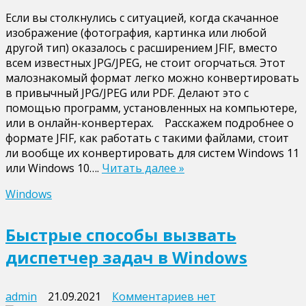
записи
Если вы столкнулись с ситуацией, когда скачанное
Формат
изображение (фотография, картинка или любой
jfif
другой тип) оказалось с расширением JFIF, вместо
и
всем известных JPG/JPEG, не стоит огорчаться. Этот
его
малознакомый формат легко можно конвертировать
конвертация
в привычный JPG/JPEG или PDF. Делают это с
в
помощью программ, установленных на компьютере,
jpg
или в онлайн-конвертерах. Расскажем подробнее о
и
формате JFIF, как работать с такими файлами, стоит
pdf
ли вообще их конвертировать для систем Windows 11
или Windows 10….
Читать далее »
Windows
Быстрые способы вызвать
диспетчер задач в Windows
к
admin
21.09.2021
Комментариев
нет