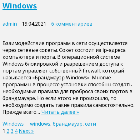
Windows
к
admin
19.04.2021
6 комментариев
записи
Как
Взаимодействие программ в сети осуществляется
открыть
через сетевые сокеты. Сокет состоит из ip-адреса
порт
компьютера и порта. В операционной системе
в
Windows блокировкой и разрешением доступа к
брандмауэре
портам управляет собственный firewall, который
Windows
называется «Брандмауэр Windows». Многие
программы в процессе установки способны создать
необходимые правила для проброса своих портов в
брандмауэре. Но если этого не произошло, то
необходимо создать такие правила самостоятельно.
Прежде всего…
Читать далее »
Windows
windows
,
брандмауэр
,
сети
Пагинация
1
2
3
4
Next »