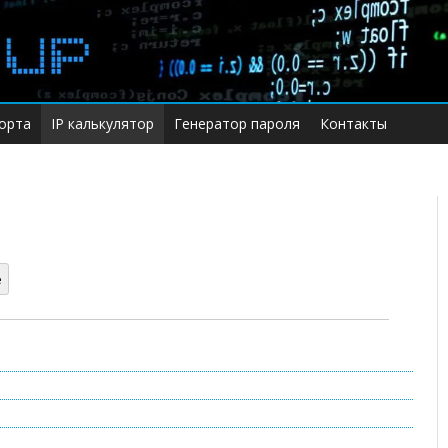
Перейти
орта
IP калькулятор
Генератор пароля
Контакты
к
содержимому
e