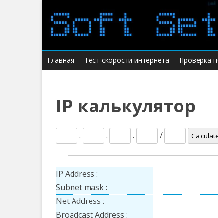
Главная
Тест скорости интернета
Проверка п
IP калькулятор
.
.
.
/
Calculat
IP Address :
Subnet mask :
Net Address :
Broadcast Address :