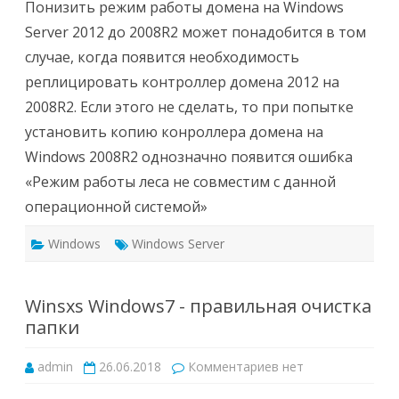
режим
Понизить режим работы домена на Windows
работы
домена
Server 2012 до 2008R2 может понадобится в том
на
Windows
случае, когда появится необходимость
Server
2012
реплицировать контроллер домена 2012 на
до
2008R2
2008R2. Если этого не сделать, то при попытке
установить копию конроллера домена на
Windows 2008R2 однозначно появится ошибка
«Режим работы леса не совместим с данной
операционной системой»
Windows
Windows Server
Winsxs Windows7 - правильная очистка
папки
к
admin
26.06.2018
Комментариев
нет
записи
Winsxs