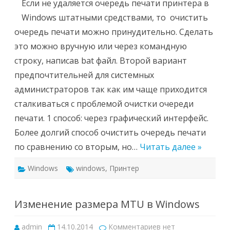
очередь
Если не удаляется очередь печати принтера в
печати
принтера
Windows штатными средствами, то очистить
-
принудительная
очередь печати можно принудительно. Сделать
очистка
это можно вручную или через командную
строку, написав bat файл. Второй вариант
предпочтительней для системных
администраторов так как им чаще приходится
сталкиваться с проблемой очистки очереди
печати. 1 способ: через графический интерфейс.
Более долгий способ очистить очередь печати
по сравнению со вторым, но…
Читать далее »
Windows
windows
,
Принтер
Изменение размера MTU в Windows
к
admin
14.10.2014
Комментариев
нет