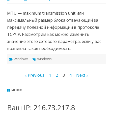
записи
Изменение
размера
MTU
MTU — maximum transmission unit или
в
Windows
максимальный размер блока отвечающий за
передачу полезной информации в протоколе
TCP\IP. Рассмотрим как можно изменить
значение этого сетевого параметра, если у вас
возникла такая необходимость.
Windows
windows
Пагинация
« Previous
1
2
3
4
Next »
записей
ИНФО
Ваш IP:
216.73.217.8