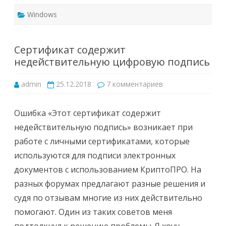
Windows
Сертификат содержит
недействительную цифровую подпись
к
admin
25.12.2018
7 комментариев
записи
Сертификат
содержит
недействительну
Ошибка «Этот сертификат содержит
цифровую
подпись
недействительную подпись» возникает при
работе с личными сертификатами, которые
используются для подписи электронных
документов с использованием КриптоПРО. На
разных форумах предлагают разные решения и
судя по отзывам многие из них действительно
помогают. Один из таких советов меня