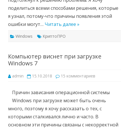
подтолкнул к решению проблемы. Я хочу
поделиться всеми способами решения, которые
я узнал, потому-что причины появления этой
ошибки могут…
Читать далее »
Windows
КриптоПРО
Компьютер виснет при загрузке
Windows 7
к
admin
15.10.2018
15 комментариев
записи
Компьютер
виснет
при
Причин зависания операционной системы
загрузке
Windows
Windows при загрузке может быть очень
7
много, поэтому я хочу рассказать о тех, с
которыми сталкивался лично и часто. В
основном эти причины связаны с некорректной