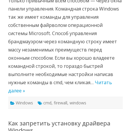
только привычным всем способом — через окна
строки
cmd
панели управления. Командная строка Windows
так же имеет команды для управления
собственным файрволом операционной
системы Microsoft. Способ управления
брандмауэром через командную строку имеет
массу незаменимых преимуществ перед
оконным способом. Если вы хорошо владеете
командной строкой, то гораздо быстрей
выполните необходимые настройки написав
нужные команды в cmd, чем кликая…
Читать
далее »
Windows
cmd
,
firewall
,
windows
Как запретить установку драйвера
Windows