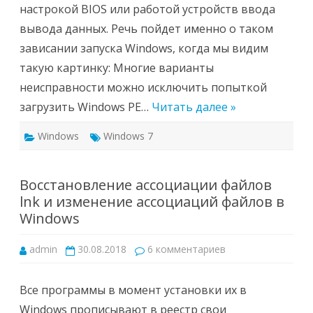
настрокой BIOS или работой устройств ввода
вывода данных. Речь пойдет именно о таком
зависании запуска Windows, когда мы видим
такую картинку: Многие варианты
неисправности можно исключить попыткой
загрузить Windows PE…
Читать далее »
Windows
Windows 7
Восстановление ассоциации файлов
lnk и изменение ассоциаций файлов в
Windows
к
admin
30.08.2018
6 комментариев
записи
Восстановление
ассоциации
файлов
Все программы в момент установки их в
lnk
и
Windows прописывают в реестр свои