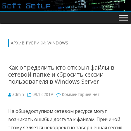
Перейти
к
содержимому
АРХИВ РУБРИКИ:
WINDOWS
Как определить кто открыл файлы в
сетевой папке и сбросить сессии
пользователя в Windows Server
к
admin
09.12.2019
Комментариев
нет
записи
Как
определить
кто
На общедоступном сетевом ресурсе могут
открыл
файлы
возникать ошибки доступа к файлам. Причиной
в
сетевой
этому является некорректно завершенная сессия
папке