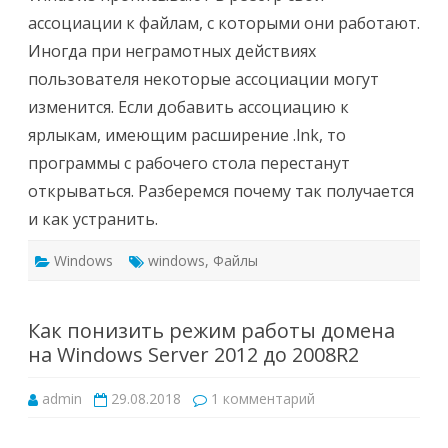
изменение
ассоциаций
ассоциации к файлам, с которыми они работают.
файлов
в
Иногда при неграмотных действиях
Windows
пользователя некоторые ассоциации могут
изменится. Если добавить ассоциацию к
ярлыкам, имеющим расширение .lnk, то
программы с рабочего стола перестанут
открываться. Разберемся почему так получается
и как устранить.
Windows
windows
,
Файлы
Как понизить режим работы домена
на Windows Server 2012 до 2008R2
к
admin
29.08.2018
1 комментарий
записи
Как
понизить