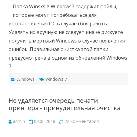
Windows7
-
Папка Winsxs в Windows7 содержит файлы,
правильная
очистка
которые могут потребоваться для
папки
восстановления ОС в случае сбоя работы.
Удалять их вручную не следует иначе рискуете
получить мертвый Windows в случае появления
ошибок. Правильная очистка этой папки
предусмотрена в одном из обновлений Windows
7.
Windows
Windows 7
Не удаляется очередь печати
принтера - принудительная очистка
к
admin
08.06.2018
22 комментария
записи
Не
удаляется