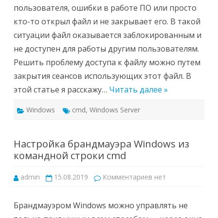
и
пользователя, ошибки в работе ПО или просто
сбросить
сессии
кто-то открыл файл и не закрывает его. В такой
пользователя
в
ситуации файл оказывается заблокированным и
Windows
Server
не доступен для работы другим пользователям.
Решить проблему доступа к файлу можно путем
закрытия сеансов использующих этот файл. В
этой статье я расскажу…
Читать далее »
Windows
cmd
,
Windows Server
Настройка брандмауэра Windows из
командной строки cmd
к
admin
15.08.2019
Комментариев
нет
записи
Настройка
брандмауэра
Windows
Брандмауэром Windows можно управлять не
из
командной