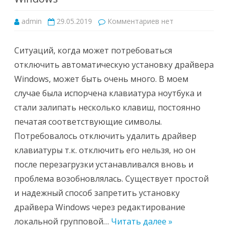
к
admin
29.05.2019
Комментариев
нет
записи
Как
запретить
установку
Ситуаций, когда может потребоваться
драйвера
Windows
отключить автоматическую установку драйвера
Windows, может быть очень много. В моем
случае была испорчена клавиатура ноутбука и
стали залипать несколько клавиш, постоянно
печатая соответствующие символы.
Потребовалось отключить удалить драйвер
клавиатуры т.к. отключить его нельзя, но он
после перезагрузки устанавливался вновь и
проблема возобновлялась. Существует простой
и надежный способ запретить установку
драйвера Windows через редактирование
локальной групповой…
Читать далее »