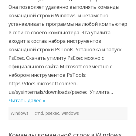
на
удаленном
Она позволяет удаленно выполнять команды
компьютере
командной строки Windows и незаметно
устанавливать программы на любой компьютер
в сети со своего компьютера. Эта утилита
входит в состав набора инструментов
командной строки PsTools. Установка и запуск
PsExec. Скачать утилиту PsExec можно с
официального сайта Microsoft совместно с
набором инструментов PsTools:
https://docs.microsoft.com/en-
us/sysinternals/downloads/psexec Утилита…
Читать далее »
Windows
cmd
,
psexec
,
windows
Команды командной строки Windows