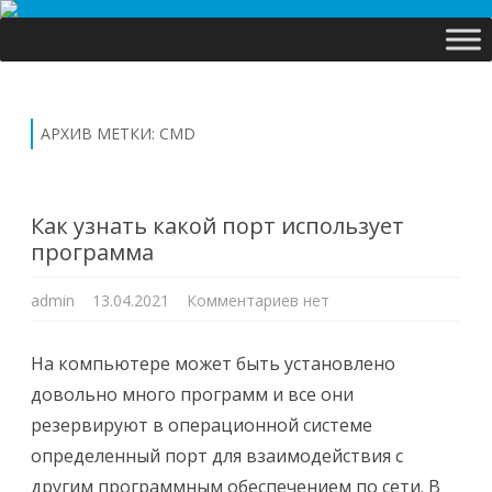
Перейти
к
содержимому
АРХИВ МЕТКИ:
CMD
Как узнать какой порт использует
программа
к
admin
13.04.2021
Комментариев
нет
записи
Как
узнать
какой
На компьютере может быть установлено
порт
использует
довольно много программ и все они
программа
резервируют в операционной системе
определенный порт для взаимодействия с
другим программным обеспечением по сети. В