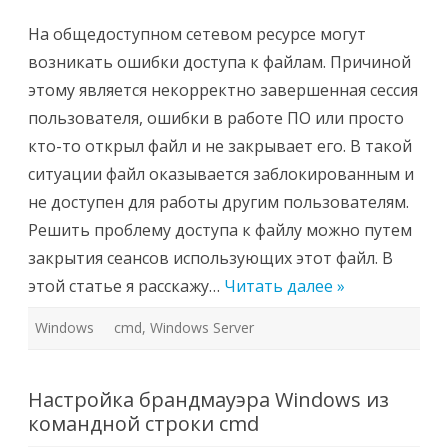
Как
определить
кто
На общедоступном сетевом ресурсе могут
открыл
файлы
возникать ошибки доступа к файлам. Причиной
в
сетевой
этому является некорректно завершенная сессия
папке
и
пользователя, ошибки в работе ПО или просто
сбросить
сессии
кто-то открыл файл и не закрывает его. В такой
пользователя
в
ситуации файл оказывается заблокированным и
Windows
Server
не доступен для работы другим пользователям.
Решить проблему доступа к файлу можно путем
закрытия сеансов использующих этот файл. В
этой статье я расскажу…
Читать далее »
Windows
cmd
,
Windows Server
Настройка брандмауэра Windows из
командной строки cmd