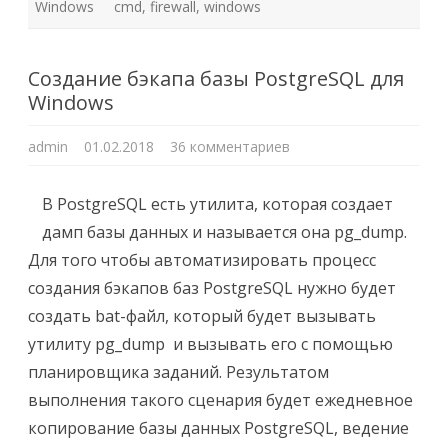
Windows
cmd
,
firewall
,
windows
Создание бэкапа базы PostgreSQL для
Windows
к
admin
01.02.2018
36 комментариев
записи
Создание
бэкапа
базы
В PostgreSQL есть утилита, которая создает
PostgreSQL
для
дамп базы данных и называется она pg_dump.
Windows
Для того чтобы автоматизировать процесс
создания бэкапов баз PostgreSQL нужно будет
создать bat-файл, который будет вызывать
утилиту pg_dump и вызывать его с помощью
планировщика заданий. Результатом
выполнения такого сценария будет ежедневное
копирование базы данных PostgreSQL, ведение