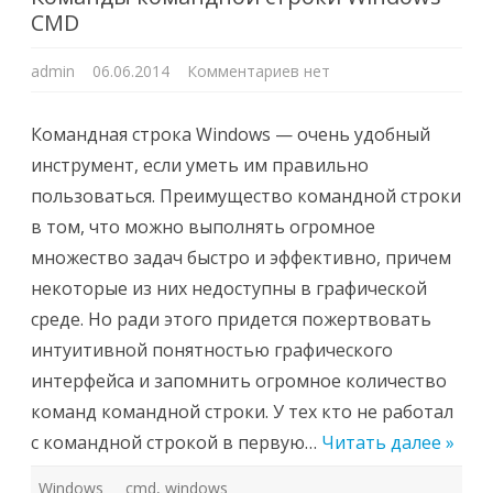
CMD
к
admin
06.06.2014
Комментариев
нет
записи
Команды
командной
строки
Командная строка Windows — очень удобный
Windows
CMD
инструмент, если уметь им правильно
пользоваться. Преимущество командной строки
в том, что можно выполнять огромное
множество задач быстро и эффективно, причем
некоторые из них недоступны в графической
среде. Но ради этого придется пожертвовать
интуитивной понятностью графического
интерфейса и запомнить огромное количество
команд командной строки. У тех кто не работал
с командной строкой в первую…
Читать далее »
Windows
cmd
,
windows