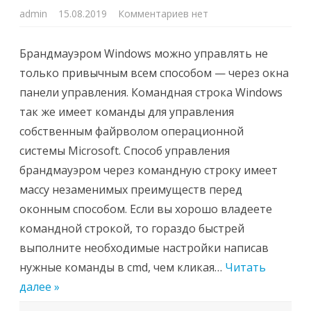
к
admin
15.08.2019
Комментариев
нет
записи
Настройка
брандмауэра
Windows
Брандмауэром Windows можно управлять не
из
командной
только привычным всем способом — через окна
строки
cmd
панели управления. Командная строка Windows
так же имеет команды для управления
собственным файрволом операционной
системы Microsoft. Способ управления
брандмауэром через командную строку имеет
массу незаменимых преимуществ перед
оконным способом. Если вы хорошо владеете
командной строкой, то гораздо быстрей
выполните необходимые настройки написав
нужные команды в cmd, чем кликая…
Читать
далее »