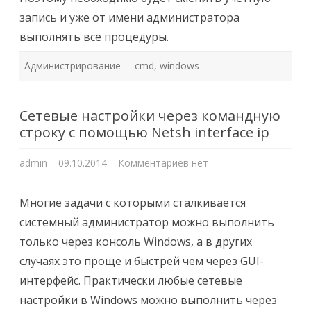
запись и уже от имени администратора
выполнять все процедуры.
Администрирование
cmd
,
windows
Сетевые настройки через командную
строку с помощью Netsh interface ip
к
admin
09.10.2014
Комментариев
нет
записи
Сетевые
настройки
через
Многие задачи с которыми сталкивается
командную
строку
системный администратор можно выполнить
с
помощью
только через консоль Windows, а в других
Netsh
interface
случаях это проще и быстрей чем через GUI-
ip
интерфейс. Практически любые сетевые
настройки в Windows можно выполнить через