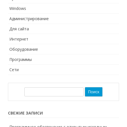
Windows
Администрирование
Для сайта
Интернет
Оборудование
Программы
Сети
П
о
и
с
СВЕЖИЕ ЗАПИСИ
к
Программное обеспечение с открытым исходным