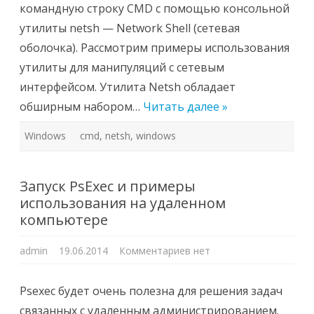
командную строку CMD с помощью консольной
утилиты netsh — Network Shell (сетевая
оболочка). Рассмотрим примеры использования
утилиты для манипуляций с сетевым
интерфейсом. Утилита Netsh обладает
обширным набором…
Читать далее »
Windows
cmd
,
netsh
,
windows
Запуск PsExec и примеры
использования на удаленном
компьютере
к
admin
19.06.2014
Комментариев
нет
записи
Запуск
PsExec
и
Psexec будет очень полезна для решения задач
примеры
использования
связанных с удаленным администрированием.