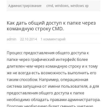
Администрирование
cmd
,
windows
,
windows xp
Как дать общий доступ к папке через
командную строку CMD.
к
admin
22.10.2014
1 комментарий
записи
Как
дать
общий
Процеcс предоставления общего доступа к
доступ
к
папке через графический интерфейс более
папке
через
длителен чем через командную строку и к тому
командную
строку
же не всегда есть возможность выполнить его
CMD.
таким способом. Например, операционная
система запущена от имени пользователя, а для
предоставления общего доступа к папке
необходимо обладать правами администратора.
Поэтому необходимо будет сменить учетную