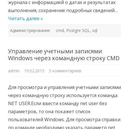
журнала с информацией о датах и результатах
выполнения, сохранение подробных сведений…
Читать далее »
Администрирование
cmd
,
Postgre SQL
,
sql
Управление учетными записями
Windows через командную строку CMD
к
admin
19.02.2015
5 комментариев
записи
Управление
учетными
записями
Для просмотра и управления учетными записями
Windows
через
через командную строку используется команда
командную
строку
NET USER.Если ввести команду net user без
CMD
параметров, то она покажет список
пользователей Windows. Для просмотра справки
по команде необходимо указать параметр net