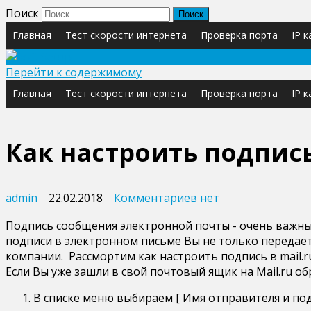
Поиск
Главная
Тест скорости интернета
Проверка порта
IP 
Перейти к содержимому
Главная
Тест скорости интернета
Проверка порта
IP 
Как настроить подпись
к
admin
22.02.2018
Комментариев
нет
записи
Подпись сообщения электронной почты - очень важны
Как
подписи в электронном письме Вы не только передае
настроить
компании. Рассмортим как настроить подпись в mail.r
подпись
Если Вы уже зашли в свой почтовый ящик на Mail.ru о
на
электронной
В списке меню выбираем [ Имя отправителя и под
почте