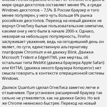
мире среди десктопов составляет менее 9%, а среди
Windows-десктопов – 7,5%. В России браузер и того
менее популярен, у него чуть больше 6% рынка
российских десктопов. Переход на новый движок не
вернул ОгнеЛису былые пользовательские симпатии,
какими они у него были в начале 2000-х. Однако,
невзирая на небольшую популярность, Firefox
заслуживает уважения, ведь на сегодняшний день он
являет, по сути, единственную альтернативу
платформе Chromium и её движку Blink. Движки
Microsoft Trident и EdgeHTML уже мертвы, об
остальных типа WebKit (движка браузера Apple Safari)
или KHTML (движка некого браузера Konqueror) нет
смысла говорить в контексте операционной системы
Windows.
Движок Quantum сделал ОгнеЛиса заметно легче и
отзывчивее. При установке расширений браузер так
сильно не утяжеляется, как на движке Gecko. Но всё
же Chrome немножко быстрее. Переход на новый