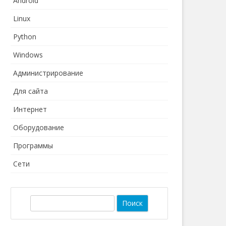
Android
Linux
Python
Windows
Администрирование
Для сайта
Интернет
Оборудование
Программы
Сети
П
о
и