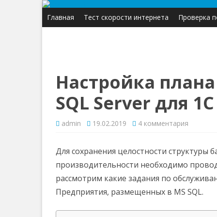
Главная
Тест скорости интернета
Проверка п
Настройка плана
SQL Server для 1
к
admin
19.02.2019
4 комментария
записи
Настрой
плана
обслужи
Для сохранения целостности структуры б
MS
SQL
производительности необходимо проводи
Server
для
рассмотрим какие задания по обслужива
1С
Предпри
Предприятия, размещенных в MS SQL.