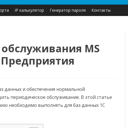
Перейти
орта
IP калькулятор
Генератор пароля
Контакты
к
содержимому
 обслуживания MS
С Предприятия
ка
вания
аз данных и обеспечения нормальной
ть периодическое обслуживание. В этой статье
нию необходимо выполнять для баз данных 1С
ятия