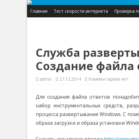
Главная
Тест скорости интернета
Проверка п
Служба разверты
Создание файла 
к
admin
27.12.2014
Комментариев
нет
записи
Служба
разверт
Windows.
Для создания файла ответов понадоби
Создани
файла
набор инструментальных средств, разр
ответов
процесса развертывания Windows. С пом
образа загрузки и образа установки Wind