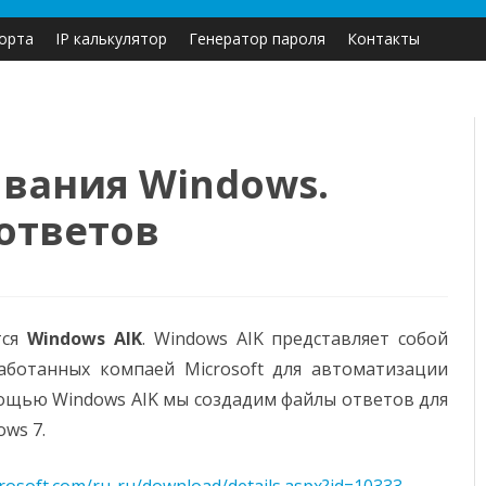
Перейти
орта
IP калькулятор
Генератор пароля
Контакты
к
содержимому
вания Windows.
ответов
ывания
тся
Windows AIK
. Windows AIK представляет собой
е
аботанных компаей Microsoft для автоматизации
ощью Windows AIK мы создадим файлы ответов для
ows 7.