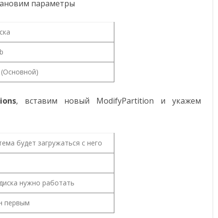
становим параметры
ска
b
y (Основной)
ions
, вставим новый ModifyPartition и укажем
стема будет загружаться с него
 диска нужно работать
н первым