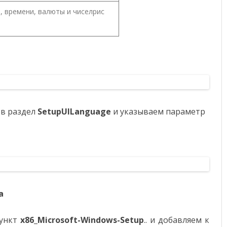
 времени, валюты и чиселрис
в раздел
SetupUILanguage
и указываем параметр
а
пункт
x86_Microsoft-Windows-Setup
.. и добавляем к