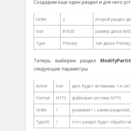
Создадим еще один раздел и для него у
Order
2
второй раздел ди
Size
81920
размер диска 80G
Type
Primary
тип диска Primar
Теперь выберем раздел
ModifyPartit
следующие параметры
Active
true
диск будет активным, т.е си
Format
NTFS
файловая система NTFS
Order
1
указывает с каким разделом
TypeID
1
этот раздел будет обработа