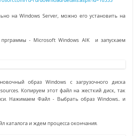
rosoft.com/ru-ru/download/details.aspx?id=10333
ьно на Windows Server, можно его установить на
 прграммы - Microsoft Windows AIK и запускаем
новочный образ Windows c загрузочного диска
sources. Копируем этот файл на жесткий диск, так
си. Нажимаем Файл - Выбрать образ Windows.. и
л каталога и ждем процесса окончания.