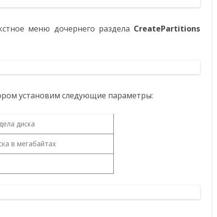
кстное меню дочернего раздела
CreatePartitions
тором установим следующие параметры:
дела диска
ска в мегабайтах