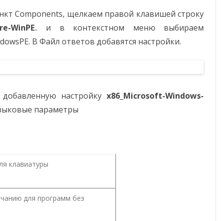
нкт Components, щелкаем правой клавишей строку
re-WinPE
.. и в контекстном меню выбираем
dowsPE. В Файл ответов добавятся настройки.
м добавленную настройку
x86_Microsoft-Windows-
 языковые параметры
ля клавиатуры
лчанию для программ без