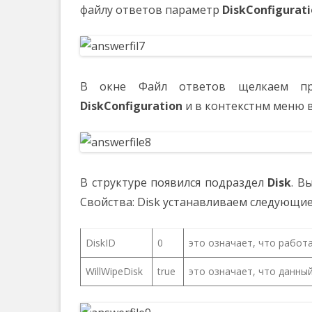
файлу ответов параметр
DiskConfigurat
В окне Файл ответов щелкаем пр
DiskConfiguration
и в контекстнм меню 
В структуре появился подраздел
Disk
. В
Свойства: Disk устанавливаем следующи
DiskID
0
это означает, что работ
WillWipeDisk
true
это означает, что данны