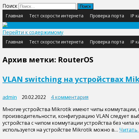
Поиск
Главная
Тест скорости интернета
Проверка порта
IP 
Перейти к содержимому
Главная
Тест скорости интернета
Проверка порта
IP 
Архив метки:
RouterOS
VLAN switching на устройствах Mik
к
admin
20.02.2022
4 комментария
записи
Многие устройства Mikrotik имеют чипы коммутации,
VLAN
производительности, конфигурацию VLAN следует выби
switching
устройства с чипом коммутации устройства без чипа
на
используется на устройстве Mikrotik можно в…
Читать 
устройствах
Mikrotik