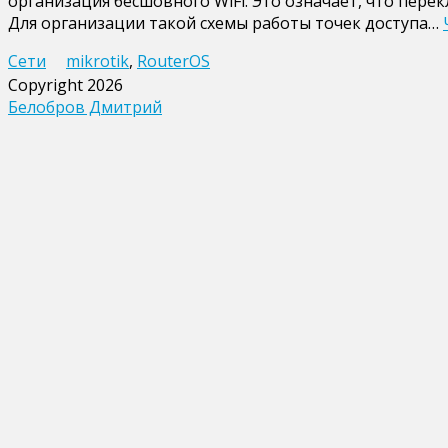
организация бесшовного WiFi. Это означает, что пер
в
Для организации такой схемы работы точек доступа…
роутерах
Mikrotik
Сети
mikrotik
,
RouterOS
Copyright 2026
Белобров Дмитрий