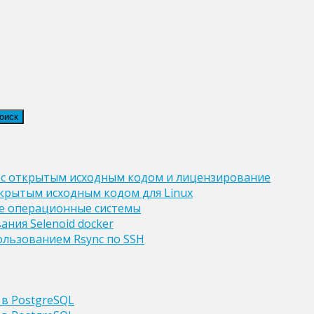
 с открытым исходным кодом и лицензирование
крытым исходным кодом для Linux
ые операционные системы
ния Selenoid docker
ользованием Rsync по SSH
 в PostgreSQL