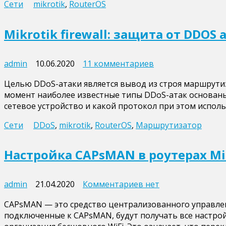
Сети
mikrotik
,
RouterOS
Mikrotik firewall: защита от DDOS 
к
admin
10.06.2020
11 комментариев
записи
Целью DDoS-атаки является вывод из строя маршрути
Mikrotik
момент наиболее известные типы DDoS-атак основаны на
firewall:
сетевое устройство и какой протокол при этом исполь
защита
от
Сети
DDoS
,
mikrotik
,
RouterOS
,
Маршрутизатор
DDOS
атак
и
Настройка CAPsMAN в роутерах Mi
SYN-
flood
к
admin
21.04.2020
Комментариев
нет
записи
CAPsMAN — это средство централизованного управления
Настройка
подключенные к CAPsMAN, будут получать все настрой
CAPsMAN