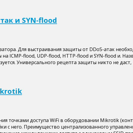
атак и SYN-flood
затора. Для выстраивания защиты от DDoS-атак необхо
 ICMP-flood, UDP-flood, HTTP-flood и SYN-flood и. Наз
зуется. Универсального рецепта защиты никто не даст, 
krotik
 точками доступа WiFi в оборудовании Mikrotik (контр
ки с него. Преимущество централизованного управлени