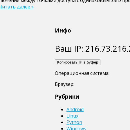
еключение между точками доступа с одинаковым SSID пр
Читать далее »
Инфо
Ваш IP:
216.73.216
Копировать IP в буфер
Операционная система:
Браузер:
Рубрики
Android
Linux
Python
Windows