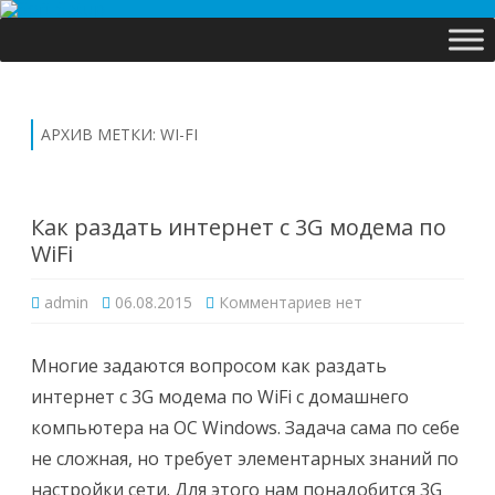
Перейти
к
содержимому
АРХИВ МЕТКИ:
WI-FI
Как раздать интернет с 3G модема по
WiFi
к
admin
06.08.2015
Комментариев
нет
записи
Как
раздать
интернет
Многие задаются вопросом как раздать
с
3G
интернет с 3G модема по WiFi с домашнего
модема
по
компьютера на ОС Windows. Задача сама по себе
WiFi
не сложная, но требует элементарных знаний по
настройки сети. Для этого нам понадобится 3G