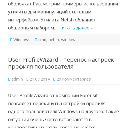
оболочка). Рассмотрим примеры использования
утилиты для манипуляций с сетевым
интерфейсом. Утилита Netsh обладает
обширным набором…
Читать далее »
Windows
cmd
,
netsh
,
windows
User ProfileWizard - перенос настроек
профиля пользователя
к
admin
21.07.2014
20 комментариев
записи
User
ProfileWizard
-
User ProfileWizard от компании Forensit
перенос
настроек
позволяет перекинуть настройки профиля
профиля
пользователя
одного пользователя Windows на другого. Такие
ситуации очень часто встречаются в
корпоративных сетях, когда меняются