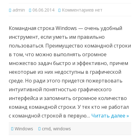
к
admin
06.06.2014
Комментариев
нет
записи
Команды
командной
строки
Командная строка Windows — очень удобный
Windows
CMD
инструмент, если уметь им правильно
пользоваться. Преимущество командной строки
в том, что можно выполнять огромное
множество задач быстро и эффективно, причем
некоторые из них недоступны в графической
среде. Но ради этого придется пожертвовать
интуитивной понятностью графического
интерфейса и запомнить огромное количество
команд командной строки. У тех кто не работал
с командной строкой в первую…
Читать далее »
Windows
cmd
,
windows