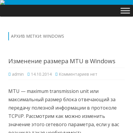
Перейти
к
содержимому
АРХИВ МЕТКИ:
WINDOWS
Изменение размера MTU в Windows
к
admin
14.10.2014
Комментариев
нет
записи
Изменение
размера
MTU
MTU — maximum transmission unit или
в
Windows
максимальный размер блока отвечающий за
передачу полезной информации в протоколе
TCP\IP. Рассмотрим как можно изменить
значение этого сетевого параметра, если у вас
возникла такая необходимость.