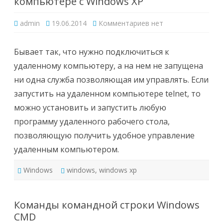
компьютере с Windows XP
к
admin
19.06.2014
Комментариев
нет
записи
Запуск
Telnet
на
Бывает так, что нужно подключиться к
удаленном
компьютере
удаленному компьютеру, а на нем не запущена
с
Windows
ни одна служба позволяющая им управлять. Если
XP
запустить на удаленном компьютере telnet, то
можно установить и запустить любую
программу удаленного рабочего стола,
позволяющую получить удобное управление
удаленным компьютером.
Windows
windows
,
windows xp
Команды командной строки Windows
CMD