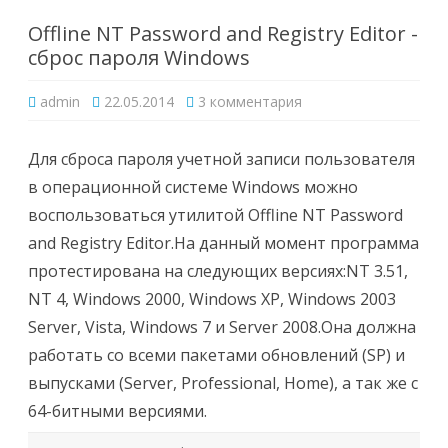
Offline NT Password and Registry Editor -
сброс пароля Windows
к
admin
22.05.2014
3 комментария
записи
Offline
NT
Password
Для сброса пароля учетной записи пользователя
and
Registry
в операционной системе Windows можно
Editor
-
воспользоваться утилитой Offline NT Password
сброс
пароля
and Registry Editor.На данный момент программа
Windows
протестирована на следующих версиях:NT 3.51,
NT 4, Windows 2000, Windows XP, Windows 2003
Server, Vista, Windows 7 и Server 2008.Она должна
работать со всеми пакетами обновлений (SP) и
выпусками (Server, Professional, Home), а так же с
64-битными версиями.