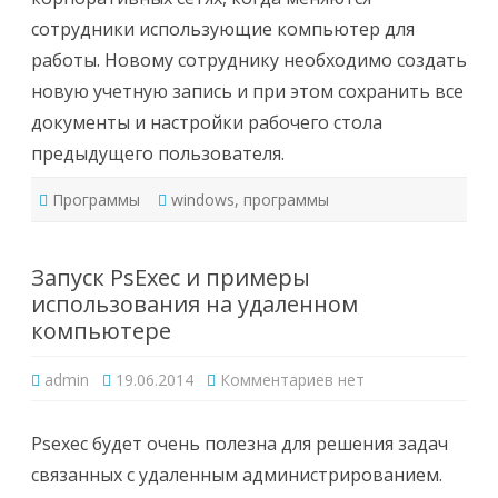
сотрудники использующие компьютер для
работы. Новому сотруднику необходимо создать
новую учетную запись и при этом сохранить все
документы и настройки рабочего стола
предыдущего пользователя.
Программы
windows
,
программы
Запуск PsExec и примеры
использования на удаленном
компьютере
к
admin
19.06.2014
Комментариев
нет
записи
Запуск
PsExec
и
Psexec будет очень полезна для решения задач
примеры
использования
связанных с удаленным администрированием.
на