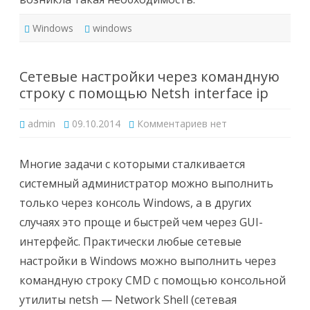
Windows
windows
Сетевые настройки через командную
строку с помощью Netsh interface ip
к
admin
09.10.2014
Комментариев
нет
записи
Сетевые
настройки
через
Многие задачи с которыми сталкивается
командную
строку
системный администратор можно выполнить
с
помощью
только через консоль Windows, а в других
Netsh
interface
случаях это проще и быстрей чем через GUI-
ip
интерфейс. Практически любые сетевые
настройки в Windows можно выполнить через
командную строку CMD с помощью консольной
утилиты netsh — Network Shell (сетевая