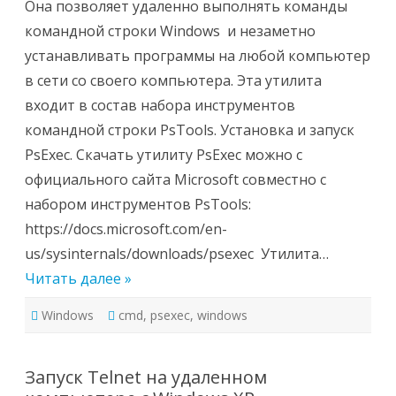
удаленном
Она позволяет удаленно выполнять команды
компьютере
командной строки Windows и незаметно
устанавливать программы на любой компьютер
в сети со своего компьютера. Эта утилита
входит в состав набора инструментов
командной строки PsTools. Установка и запуск
PsExec. Скачать утилиту PsExec можно с
официального сайта Microsoft совместно с
набором инструментов PsTools:
https://docs.microsoft.com/en-
us/sysinternals/downloads/psexec Утилита…
Читать далее »
Windows
cmd
,
psexec
,
windows
Запуск Telnet на удаленном